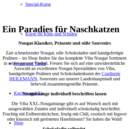
Special-Kurse
Ein Paradies für Naschkatzen
Kurse für Kitas und Schulen
Nougat-Klassiker, Präsente und süße Souvenirs
Zart schmelzender Nougat, edle Schokoladen und handgefertigte
Pralinen – im Shop finden Sie das komplette Viba Nougat Sortiment
in seiner ganzen Vielfalt. Freuen Sie sich auf eine unwiderstehliche
Feiern und Tagen
Auswahl an exzellenten Nougat-Spezialitäten von Viba,
handgefertigte Pralinen und Schokoladenkunst der
Confiserie
HEILEMANN
, Souvenirs aus unserer Landeshauptstadt und
liebevoll zusammengestellte Präsente.
Kuchen und Eis
Nougatstange individuell beschriften lassen
Die Viba XXL-Nougatstange gibt es auf Wunsch auch mit
ausgewählten Zutaten und individuell schokoladig beschriftet.
Fruchtig mit Erdbeerstückchen, feurig mit Chili, exotisch mit Ingwer
oder klassisch mit gerösteten Haselnüssen? Sie haben die Wahl!
Shop
Schokoladig vollendet