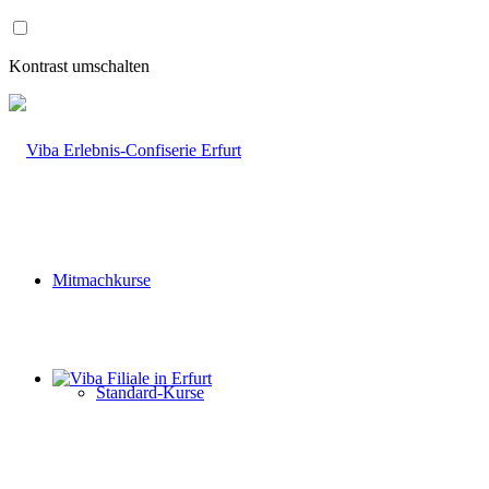
Zum
Inhalt
wechseln
Kontrast umschalten
Mitmachkurse
Standard-Kurse