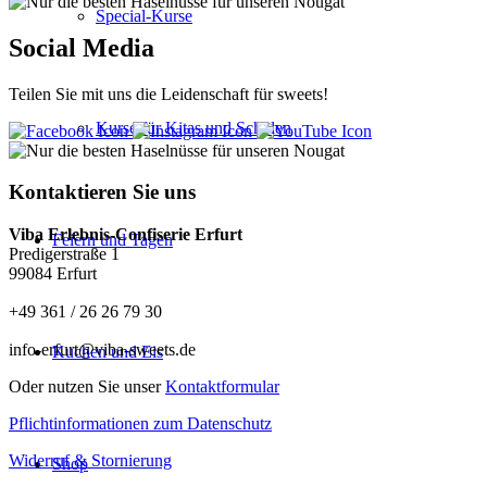
Special-Kurse
Social Media
Teilen Sie mit uns die Leidenschaft für sweets!
Kurse für Kitas und Schulen
Kontaktieren Sie uns
Viba Erlebnis-Confiserie Erfurt
Feiern und Tagen
Predigerstraße 1
99084 Erfurt
+49 361 / 26 26 79 30
info-erfurt@viba-sweets.de
Kuchen und Eis
Oder nutzen Sie unser
Kontaktformular
Pflichtinformationen zum Datenschutz
Widerruf & Stornierung
Shop