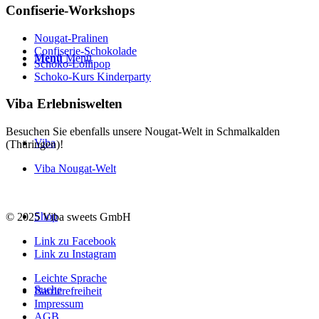
Confiserie-Workshops
Nougat-Pralinen
Confiserie-Schokolade
Menü
Menü
Schoko-Lollipop
Schoko-Kurs Kinderparty
Viba Erlebniswelten
Besuchen Sie ebenfalls unsere Nougat-Welt in Schmalkalden
Viba
(Thüringen)!
Viba Nougat-Welt
Shop
© 2025 Viba sweets GmbH
Link zu Facebook
Link zu Instagram
Leichte Sprache
Suche
Barrierefreiheit
Impressum
AGB