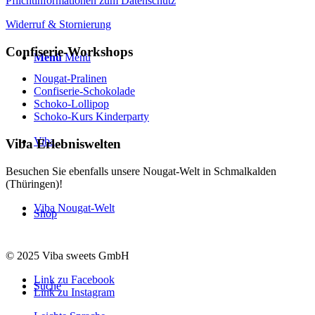
Pflichtinformationen zum Datenschutz
Widerruf & Stornierung
Confiserie-Workshops
Menü
Menü
Nougat-Pralinen
Confiserie-Schokolade
Schoko-Lollipop
Schoko-Kurs Kinderparty
Viba
Viba Erlebniswelten
Besuchen Sie ebenfalls unsere Nougat-Welt in Schmalkalden
(Thüringen)!
Viba Nougat-Welt
Shop
© 2025 Viba sweets GmbH
Link zu Facebook
Suche
Link zu Instagram