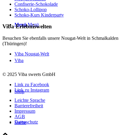
Confiserie-Schokolade
Schoko-Lollipop
Schoko-Kurs Kinderparty
Menü
Menü
Viba Erlebniswelten
Besuchen Sie ebenfalls unsere Nougat-Welt in Schmalkalden
(Thüringen)!
Viba Nougat-Welt
Viba
© 2025 Viba sweets GmbH
Link zu Facebook
Link zu Instagram
Shop
Leichte Sprache
Barrierefreiheit
Impressum
AGB
Datenschutz
Suche