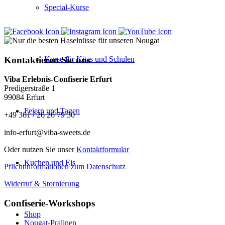
Special-Kurse
Kontaktieren Sie uns
Kurse für Kitas und Schulen
Viba Erlebnis-Confiserie Erfurt
Predigerstraße 1
99084 Erfurt
Feiern und Tagen
+49 361 / 26 26 79 30
info-erfurt@viba-sweets.de
Oder nutzen Sie unser
Kontaktformular
Kuchen und Eis
Pflichtinformationen zum Datenschutz
Widerruf & Stornierung
Confiserie-Workshops
Shop
Nougat-Pralinen